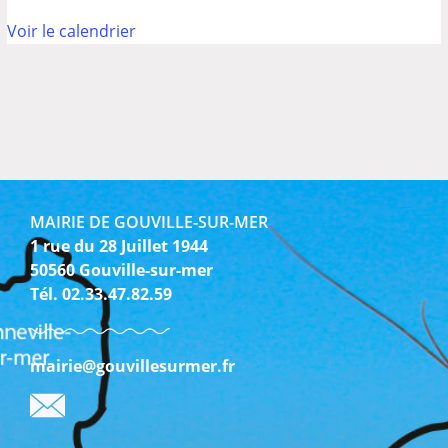
Voir le calendrier
MAIRIE DE GOUVILLE-SUR-MER
1 rue du 28 Juillet 1944
50560 Gouville-sur-mer
Tél. 02.33.47.82.59
mairie@gouvillesurmer.fr