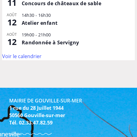
11
Concours de châteaux de sable
AOÛT
14h30
-
16h30
12
Atelier enfant
AOÛT
19h00
-
21h00
12
Randonnée à Servigny
Voir le calendrier
MAIRIE DE GOUVILLE-SUR-MER
1 rue du 28 Juillet 1944
50560 Gouville-sur-mer
Tél. 02.33.47.82.59