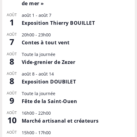
de mer »
AOÛT
août 1
-
août 7
1
Exposition Thierry BOUILLET
AOÛT
20h00
-
23h00
7
Contes à tout vent
AOÛT
Toute la journée
8
Vide-grenier de Zezer
AOÛT
août 8
-
août 14
8
Exposition DOUBILET
AOÛT
Toute la journée
9
Fête de la Saint-Ouen
AOÛT
16h00
-
22h00
10
Marché artisanal et créateurs
AOÛT
15h00
-
17h00