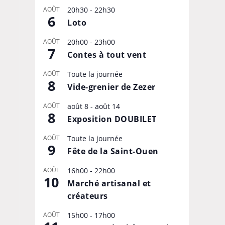
AOÛT
20h30
-
22h30
6
Loto
AOÛT
20h00
-
23h00
7
Contes à tout vent
AOÛT
Toute la journée
8
Vide-grenier de Zezer
AOÛT
août 8
-
août 14
8
Exposition DOUBILET
AOÛT
Toute la journée
9
Fête de la Saint-Ouen
AOÛT
16h00
-
22h00
10
Marché artisanal et
créateurs
AOÛT
15h00
-
17h00