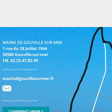
MAIRIE DE GOUVILLE-SUR-MER
1 rue du 28 Juillet 1944
50560 Gouville-sur-mer
Tél. 02.33.47.82.59
mairie@gouvillesurmer.fr
COMMENT VENIR ?