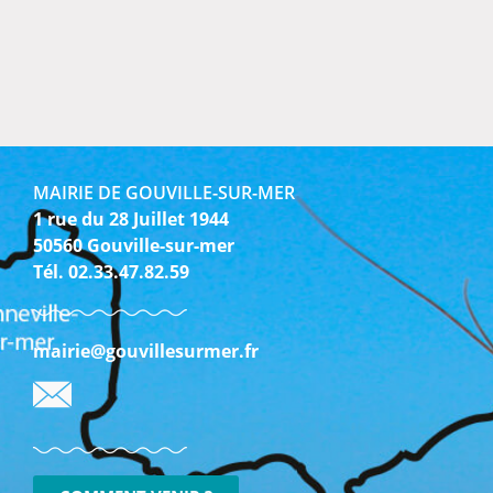
MAIRIE DE GOUVILLE-SUR-MER
1 rue du 28 Juillet 1944
50560 Gouville-sur-mer
Tél. 02.33.47.82.59
mairie@gouvillesurmer.fr