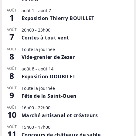
AOÛT
août 1
-
août 7
1
Exposition Thierry BOUILLET
AOÛT
20h00
-
23h00
7
Contes à tout vent
AOÛT
Toute la journée
8
Vide-grenier de Zezer
AOÛT
août 8
-
août 14
8
Exposition DOUBILET
AOÛT
Toute la journée
9
Fête de la Saint-Ouen
AOÛT
16h00
-
22h00
10
Marché artisanal et créateurs
AOÛT
15h00
-
17h00
11
Concours de châteaux de sable