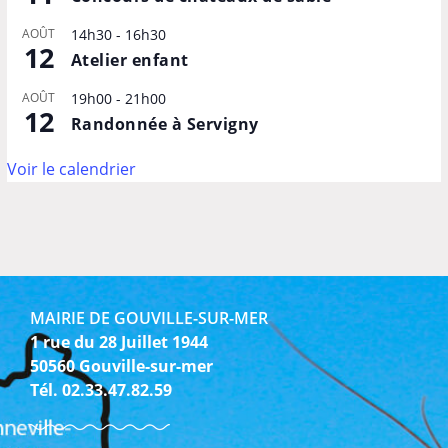
AOÛT
14h30
-
16h30
12
Atelier enfant
AOÛT
19h00
-
21h00
12
Randonnée à Servigny
Voir le calendrier
MAIRIE DE GOUVILLE-SUR-MER
1 rue du 28 Juillet 1944
50560 Gouville-sur-mer
Tél. 02.33.47.82.59