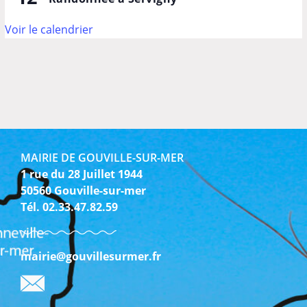
Voir le calendrier
MAIRIE DE GOUVILLE-SUR-MER
1 rue du 28 Juillet 1944
50560 Gouville-sur-mer
Tél. 02.33.47.82.59
mairie@gouvillesurmer.fr