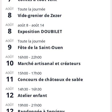
AOÛT
Toute la journée
8
Vide-grenier de Zezer
AOÛT
août 8
-
août 14
8
Exposition DOUBILET
AOÛT
Toute la journée
9
Fête de la Saint-Ouen
AOÛT
16h00
-
22h00
10
Marché artisanal et créateurs
AOÛT
15h00
-
17h00
11
Concours de châteaux de sable
AOÛT
14h30
-
16h30
12
Atelier enfant
AOÛT
19h00
-
21h00
12
Randonnée à Servigny