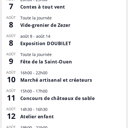
7
Contes à tout vent
AOÛT
Toute la journée
8
Vide-grenier de Zezer
AOÛT
août 8
-
août 14
8
Exposition DOUBILET
AOÛT
Toute la journée
9
Fête de la Saint-Ouen
AOÛT
16h00
-
22h00
10
Marché artisanal et créateurs
AOÛT
15h00
-
17h00
11
Concours de châteaux de sable
AOÛT
14h30
-
16h30
12
Atelier enfant
AOÛT
19h00
-
21h00