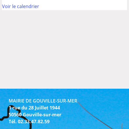
Voir le calendrier
MAIRIE DE GOUVILLE-SUR-MER
1 rue du 28 Juillet 1944
50560 Gouville-sur-mer
Tél. 02.33.47.82.59