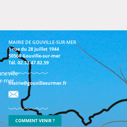
MAIRIE DE GOUVILLE-SUR-MER
1 rue du 28 Juillet 1944
50560 Gouville-sur-mer
Tél. 02.33.47.82.59
mairie@gouvillesurmer.fr
COMMENT VENIR ?