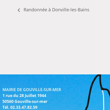
Randonnée à Donville-les-Bains
MAIRIE DE GOUVILLE-SUR-MER
1 rue du 28 Juillet 1944
50560 Gouville-sur-mer
Tél. 02.33.47.82.59