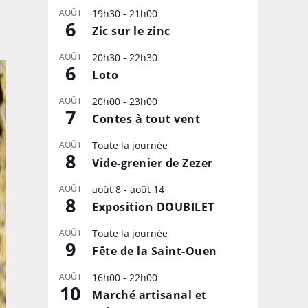
AOÛT
19h30
-
21h00
6
Zic sur le zinc
AOÛT
20h30
-
22h30
6
Loto
AOÛT
20h00
-
23h00
7
Contes à tout vent
AOÛT
Toute la journée
8
Vide-grenier de Zezer
AOÛT
août 8
-
août 14
8
Exposition DOUBILET
AOÛT
Toute la journée
9
Fête de la Saint-Ouen
AOÛT
16h00
-
22h00
10
Marché artisanal et