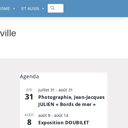
ISME
ET AUSSI
ille
Agenda
JUIL
juillet 31
-
août 31
31
Photographie, Jean-Jacques
JULIEN « Bords de mer »
AOÛT
août 8
-
août 14
8
Exposition DOUBILET