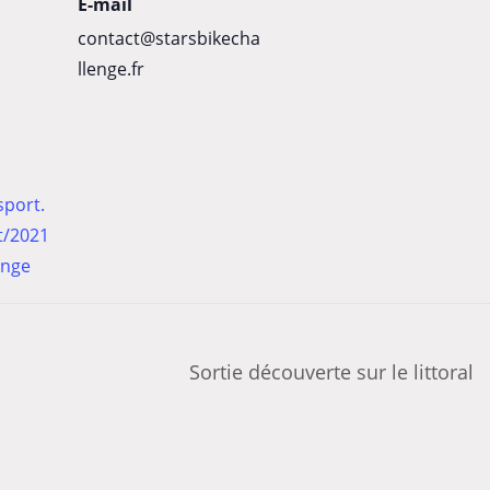
E-mail
contact@starsbikecha
llenge.fr
sport.
/2021
enge
Sortie découverte sur le littoral