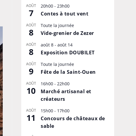
AOÛT
20h00
-
23h00
7
Contes à tout vent
AOÛT
Toute la journée
8
Vide-grenier de Zezer
AOÛT
août 8
-
août 14
8
Exposition DOUBILET
AOÛT
Toute la journée
9
Fête de la Saint-Ouen
AOÛT
16h00
-
22h00
10
Marché artisanal et
créateurs
AOÛT
15h00
-
17h00
11
Concours de châteaux de
sable