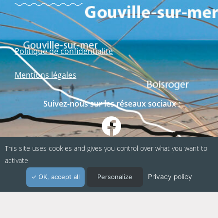
Politique de confidentialité
Mentions légales
Suivez-nous sur les réseaux sociaux :
This site uses cookies and gives you control over what you want to
activate
Privacy policy
OK, accept all
Personalize
Webapp fabriquée en Normandie / Agence
Kacao