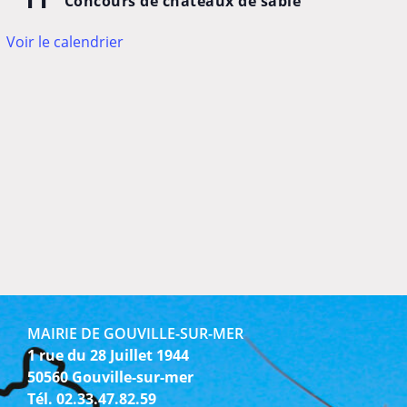
Concours de châteaux de sable
Voir le calendrier
MAIRIE DE GOUVILLE-SUR-MER
1 rue du 28 Juillet 1944
50560 Gouville-sur-mer
Tél. 02.33.47.82.59