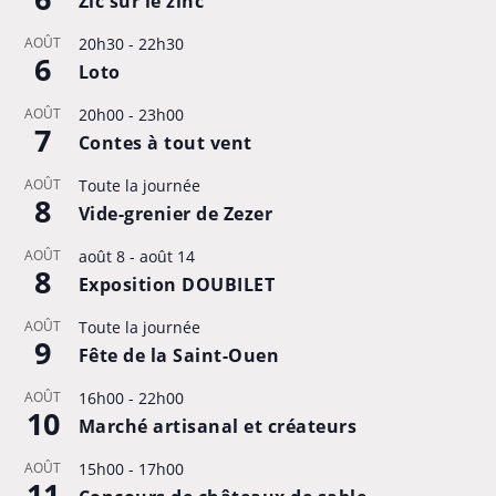
Zic sur le zinc
AOÛT
20h30
-
22h30
6
Loto
AOÛT
20h00
-
23h00
7
Contes à tout vent
AOÛT
Toute la journée
8
Vide-grenier de Zezer
AOÛT
août 8
-
août 14
8
Exposition DOUBILET
AOÛT
Toute la journée
9
Fête de la Saint-Ouen
AOÛT
16h00
-
22h00
10
Marché artisanal et créateurs
AOÛT
15h00
-
17h00
11