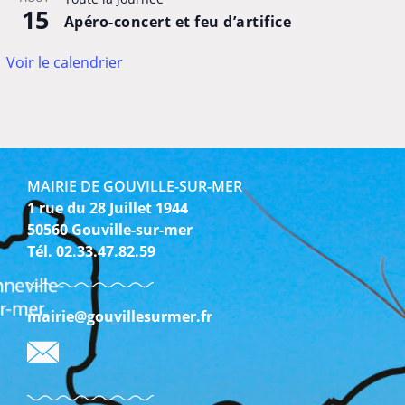
15
Apéro-concert et feu d’artifice
Voir le calendrier
MAIRIE DE GOUVILLE-SUR-MER
1 rue du 28 Juillet 1944
50560 Gouville-sur-mer
Tél. 02.33.47.82.59
mairie@gouvillesurmer.fr