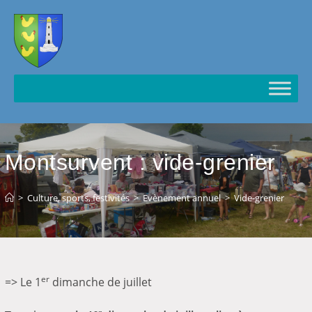
Cookies management panel
Montsurvent : vide-grenier
>
Culture, sports, festivités
>
Evènement annuel
>
Vide-grenier
er
=> Le 1
dimanche de juillet