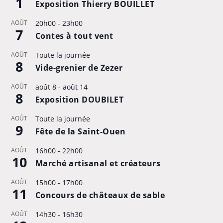
1
Exposition Thierry BOUILLET
AOÛT
20h00
-
23h00
7
Contes à tout vent
AOÛT
Toute la journée
8
Vide-grenier de Zezer
AOÛT
août 8
-
août 14
8
Exposition DOUBILET
AOÛT
Toute la journée
9
Fête de la Saint-Ouen
AOÛT
16h00
-
22h00
10
Marché artisanal et créateurs
AOÛT
15h00
-
17h00
11
Concours de châteaux de sable
AOÛT
14h30
-
16h30