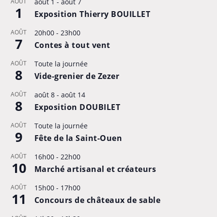
AOÛT
août 1
-
août 7
1
Exposition Thierry BOUILLET
AOÛT
20h00
-
23h00
7
Contes à tout vent
AOÛT
Toute la journée
8
Vide-grenier de Zezer
AOÛT
août 8
-
août 14
8
Exposition DOUBILET
AOÛT
Toute la journée
9
Fête de la Saint-Ouen
AOÛT
16h00
-
22h00
10
Marché artisanal et créateurs
AOÛT
15h00
-
17h00
11
Concours de châteaux de sable