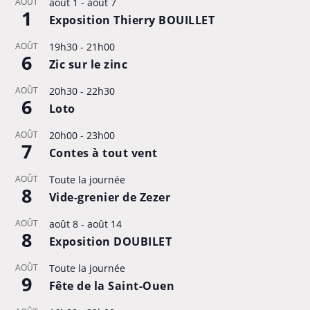
AOÛT
août 1
-
août 7
1
Exposition Thierry BOUILLET
AOÛT
19h30
-
21h00
6
Zic sur le zinc
AOÛT
20h30
-
22h30
6
Loto
AOÛT
20h00
-
23h00
7
Contes à tout vent
AOÛT
Toute la journée
8
Vide-grenier de Zezer
AOÛT
août 8
-
août 14
8
Exposition DOUBILET
AOÛT
Toute la journée
9
Fête de la Saint-Ouen