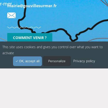
mairie@gouvillesurmer.fr
COMMENT VENIR ?
This site uses cookies and gives you control over what you want to
activate
Privacy policy
OK, accept all
Personalize
Politique de confidentialité
Mentions légales
Suivez-nous sur les réseaux sociaux :