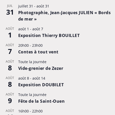
JUIL
juillet 31
-
août 31
31
Photographie, Jean-Jacques JULIEN « Bords
de mer »
AOÛT
août 1
-
août 7
1
Exposition Thierry BOUILLET
AOÛT
20h00
-
23h00
7
Contes à tout vent
AOÛT
Toute la journée
8
Vide-grenier de Zezer
AOÛT
août 8
-
août 14
8
Exposition DOUBILET
AOÛT
Toute la journée
9
Fête de la Saint-Ouen
AOÛT
16h00
-
22h00