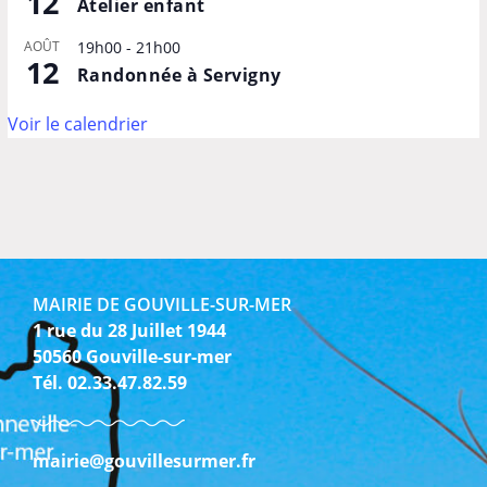
12
Atelier enfant
AOÛT
19h00
-
21h00
12
Randonnée à Servigny
Voir le calendrier
MAIRIE DE GOUVILLE-SUR-MER
1 rue du 28 Juillet 1944
50560 Gouville-sur-mer
Tél. 02.33.47.82.59
mairie@gouvillesurmer.fr