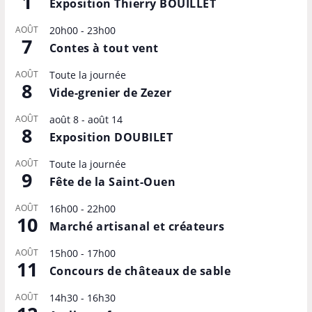
1
Exposition Thierry BOUILLET
AOÛT
20h00
-
23h00
7
Contes à tout vent
AOÛT
Toute la journée
8
Vide-grenier de Zezer
AOÛT
août 8
-
août 14
8
Exposition DOUBILET
AOÛT
Toute la journée
9
Fête de la Saint-Ouen
AOÛT
16h00
-
22h00
10
Marché artisanal et créateurs
AOÛT
15h00
-
17h00
11
Concours de châteaux de sable
AOÛT
14h30
-
16h30