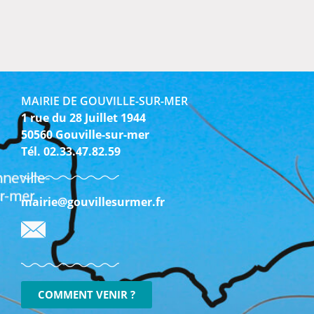
MAIRIE DE GOUVILLE-SUR-MER
1 rue du 28 Juillet 1944
50560 Gouville-sur-mer
Tél. 02.33.47.82.59
mairie@gouvillesurmer.fr
COMMENT VENIR ?