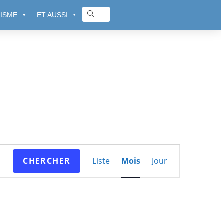
ISME
ET AUSSI
N
CHERCHER
Liste
Mois
Jour
a
v
i
g
a