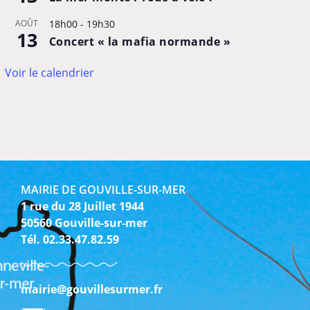
AOÛT
18h00
-
19h30
13
Concert « la mafia normande »
Voir le calendrier
MAIRIE DE GOUVILLE-SUR-MER
1 rue du 28 Juillet 1944
50560 Gouville-sur-mer
Tél. 02.33.47.82.59
mairie@gouvillesurmer.fr