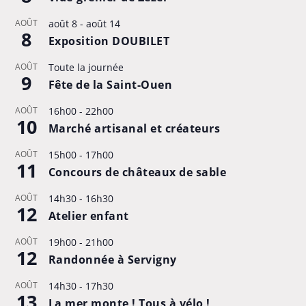
AOÛT
août 8
-
août 14
8
Exposition DOUBILET
AOÛT
Toute la journée
9
Fête de la Saint-Ouen
AOÛT
16h00
-
22h00
10
Marché artisanal et créateurs
AOÛT
15h00
-
17h00
11
Concours de châteaux de sable
AOÛT
14h30
-
16h30
12
Atelier enfant
AOÛT
19h00
-
21h00
12
Randonnée à Servigny
AOÛT
14h30
-
17h30
13
La mer monte ! Tous à vélo !