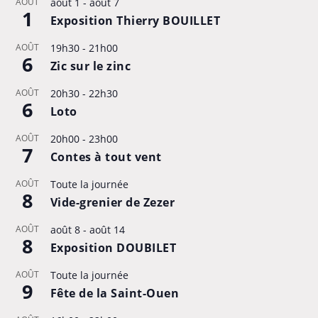
AOÛT
août 1
-
août 7
1
Exposition Thierry BOUILLET
AOÛT
19h30
-
21h00
6
Zic sur le zinc
AOÛT
20h30
-
22h30
6
Loto
AOÛT
20h00
-
23h00
7
Contes à tout vent
AOÛT
Toute la journée
8
Vide-grenier de Zezer
AOÛT
août 8
-
août 14
8
Exposition DOUBILET
AOÛT
Toute la journée
9
Fête de la Saint-Ouen