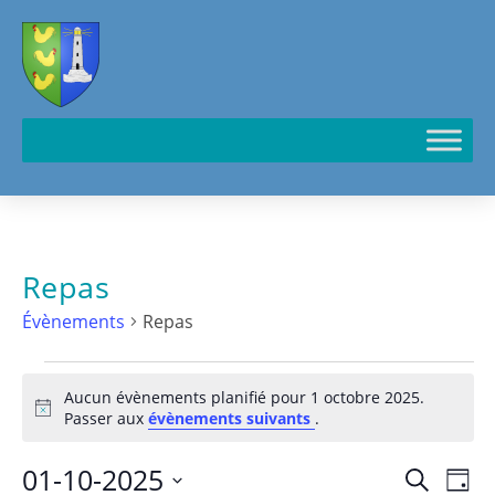
Cookies management panel
Repas
Évènements
Repas
Aucun évènements planifié pour 1 octobre 2025.
N
Passer aux
évènements suivants
.
o
t
01-10-2025
N
R
R
i
J